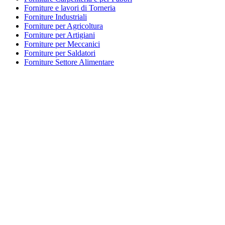
Forniture e lavori di Torneria
Forniture Industriali
Forniture per Agricoltura
Forniture per Artigiani
Forniture per Meccanici
Forniture per Saldatori
Forniture Settore Alimentare