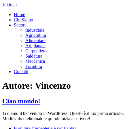
Vai
Vikimar
al
Home
contenuto
Chi Siamo
Settori
Industriale
Agricoltura
Alimentare
Artigianale
Carpentiero
Saldatura
Meccanica
Tornitura
Contatti
Autore:
Vincenzo
Ciao mondo!
Ti diamo il benvenuto in WordPress. Questo è il tuo primo articolo.
Modificalo o eliminalo e quindi inizia a scrivere!
Forniture Carpenteria e per Fabbri