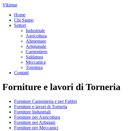
Vai
Vikimar
al
Home
contenuto
Chi Siamo
Settori
Industriale
Agricoltura
Alimentare
Artigianale
Carpentiero
Saldatura
Meccanica
Tornitura
Contatti
Forniture e lavori di Torneria
Forniture Carpenteria e per Fabbri
Forniture e lavori di Torneria
Forniture Industriali
Forniture per Agricoltura
Forniture per Artigiani
Forniture per Meccanici